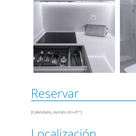
Reservar
[Calendario_Avirato id=»31″]
Localización