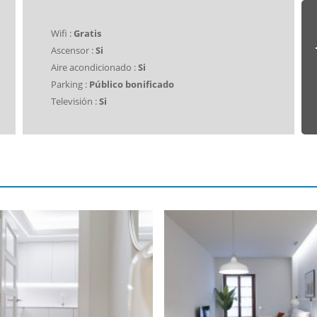
Wifi :
Gratis
Ascensor :
Si
Aire acondicionado :
Si
Parking :
Público bonificado
Televisión :
Si