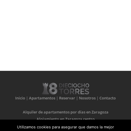
Inicio
|
Apartamentos
|
Reservar
|
Nosotros
|
Contacto
Alquiler de apartamentos por días en Zaragoza
Alojamiento en Zaragoza centro
Apartamentos turísticos en Zaragoza centro
Utilizamos cookies para asegurar que damos la mejor