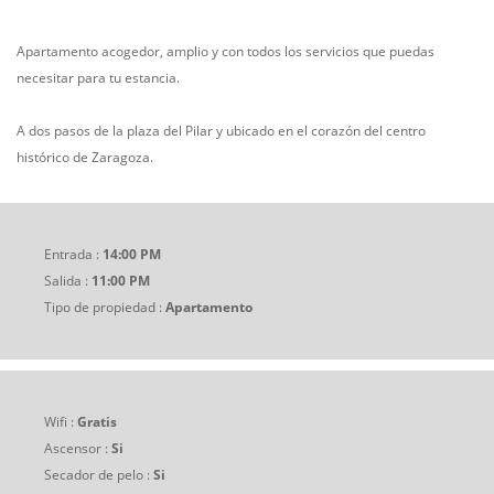
Apartamento acogedor, amplio y con todos los servicios que puedas
necesitar para tu estancia.
A dos pasos de la plaza del Pilar y ubicado en el corazón del centro
histórico de Zaragoza.
Entrada :
14:00 PM
Salida :
11:00 PM
Tipo de propiedad :
Apartamento
Wifi :
Gratis
Ascensor :
Si
Secador de pelo :
Si