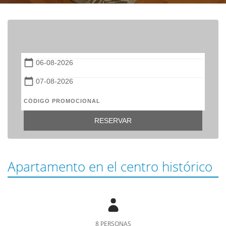
calendar_today
calendar_today
RESERVAR
Apartamento en el centro histórico
8 PERSONAS