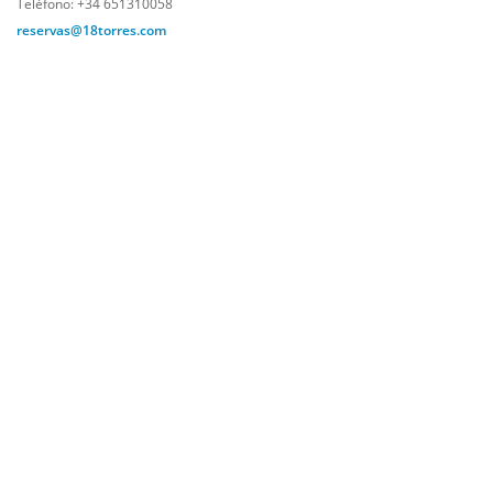
Teléfono: +34 651310058
reservas@18torres.com