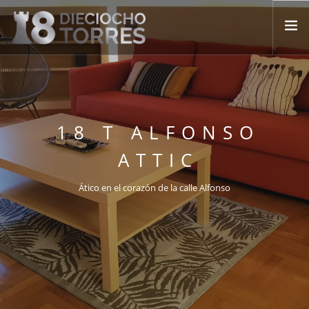
INICIO
NOSOTROS
APARTAMENTOS
18 T ALFONSO
FAQ
ATTIC
BLOG
Ático en el corazón de la calle Alfonso
CONTACTO